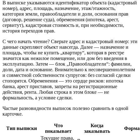
В выписке указываются идентификатор объекта (кадастровый
номер), адрес, площадь, назначение, этаж/этажность,
категория земли, правообладатели и доли, основания прав
(договор, решение суда), обременения (ипотека, арест,
сервитут), кадастровая стоимость и, при необходимости,
история переходов прав.
С чего начать чтение? Сверьте адрес и кадастровый номер: эти
данные скрепляют объект навсегда. Далее — назначение и
площадь, чтобы не купить „квартиру“, которая в реестре
значится как нежилое помещение, или дом без введения в
эксплуатацию. Затем — блок „Правообладатели“: фамилии,
доли, дата и основание. Внимательно к несовершеннолетним
и совместной собственности супругов: без согласий сделки
стопорятся. Обременения — это сердце рисков: ипотека
банка, арест приставов, запреты на регистрационные
действия, рента. Любая строка в этом блоке — не
формальность, а условие сделки.
Частые разновидности выписок полезно сравнить в одной
карточке.
Что
Когда
Тип выписки
Форма
показывает
заказывать
Текущие права,