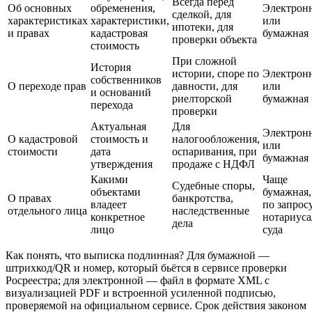
Всегда перед
Об основных
обременения,
Электрон
сделкой, для
характеристиках
характеристики,
или
ипотеки, для
и правах
кадастровая
бумажная
проверки объекта
стоимость
При сложной
История
истории, споре по
Электрон
собственников
О переходе прав
давности, для
или
и оснований
риелторской
бумажная
перехода
проверки
Актуальная
Для
Электрон
О кадастровой
стоимость и
налогообложения,
или
стоимости
дата
оспаривания, при
бумажная
утверждения
продаже с НДФЛ
Какими
Чаще
Судебные споры,
объектами
бумажная,
О правах
банкротства,
владеет
по запрос
отдельного лица
наследственные
конкретное
нотариуса
дела
лицо
суда
Как понять, что выписка подлинная? Для бумажной —
штрихкод/QR и номер, который бьётся в сервисе проверки
Росреестра; для электронной — файл в формате XML с
визуализацией PDF и встроенной усиленной подписью,
проверяемой на официальном сервисе. Срок действия законом