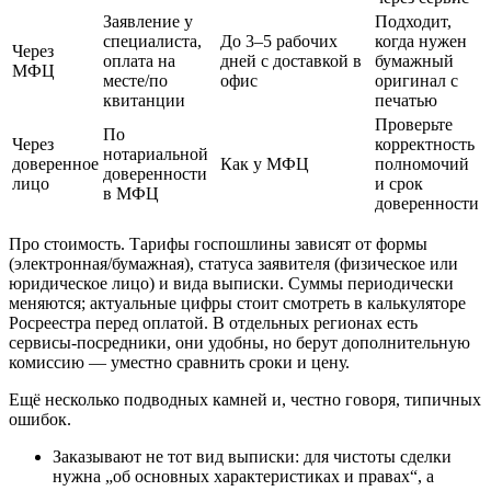
Заявление у
Подходит,
специалиста,
До 3–5 рабочих
когда нужен
Через
оплата на
дней с доставкой в
бумажный
МФЦ
месте/по
офис
оригинал с
квитанции
печатью
Проверьте
По
Через
корректность
нотариальной
доверенное
Как у МФЦ
полномочий
доверенности
лицо
и срок
в МФЦ
доверенности
Про стоимость. Тарифы госпошлины зависят от формы
(электронная/бумажная), статуса заявителя (физическое или
юридическое лицо) и вида выписки. Суммы периодически
меняются; актуальные цифры стоит смотреть в калькуляторе
Росреестра перед оплатой. В отдельных регионах есть
сервисы‑посредники, они удобны, но берут дополнительную
комиссию — уместно сравнить сроки и цену.
Ещё несколько подводных камней и, честно говоря, типичных
ошибок.
Заказывают не тот вид выписки: для чистоты сделки
нужна „об основных характеристиках и правах“, а