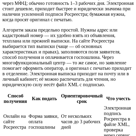
через МФЦ; обычно готовность 1–3 рабочих дня. Электронная
стоит дешевле, приходит быстрее и юридически значима при
наличии усиленной подписи Росреестра; бумажная нужна,
когда просят оригинал с печатью.
Алгоритм заказа предельно простой. Нужны адрес или
кадастровый номер — их удобно взять из объявления,
техплана или прежней выписки. На сайте Росреестра
выбирается тип выписки (чаще — об основных
характеристиках и правах), заполняются поля заявителя,
способ получения и оплачивается госпошлина. Через
многофункциональный центр — то же самое, но заявление
помогает оформить оператор, а оригинал с печатью приходит
в отделение. Электронная выписка приходит на почту или в
личный кабинет; её можно распечатать для чтения, но
юридическую силу несёт файл XML с подписью.
Способ
Ориентировочный
Как подать
Что учесть
получения
срок
Электронная
подпись
Онлайн на
Форма заявки,
От нескольких
Росреестра в
сайте
оплата
часов до 3 рабочих
файле XML,
Росреестра
госпошлины
дней
проверка
через сервис