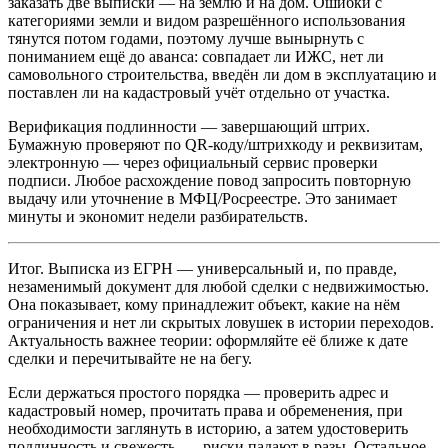
заказать две выписки — на землю и на дом. Ошибки с
категориями земли и видом разрешённого использования
тянутся потом годами, поэтому лучше вынырнуть с
пониманием ещё до аванса: совпадает ли ИЖС, нет ли
самовольного строительства, введён ли дом в эксплуатацию и
поставлен ли на кадастровый учёт отдельно от участка.
Верификация подлинности — завершающий штрих.
Бумажную проверяют по QR‑коду/штрихкоду и реквизитам,
электронную — через официальный сервис проверки
подписи. Любое расхождение повод запросить повторную
выдачу или уточнение в МФЦ/Росреестре. Это занимает
минуты и экономит недели разбирательств.
Итог. Выписка из ЕГРН — универсальный и, по правде,
незаменимый документ для любой сделки с недвижимостью.
Она показывает, кому принадлежит объект, какие на нём
ограничения и нет ли скрытых ловушек в истории переходов.
Актуальность важнее теории: оформляйте её ближе к дате
сделки и перечитывайте не на бегу.
Если держаться простого порядка — проверить адрес и
кадастровый номер, прочитать права и обременения, при
необходимости заглянуть в историю, а затем удостоверить
подлинность и свежесть, — риски падают в разы. Остальное