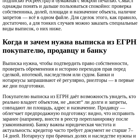
подписью Росреестра) и бумажная с мокрой печатью. Смысл
однажды понять и дальше пользоваться спокойно: проверка
собственника, долей, площади и назначение объекта, наличие
запретов — всё в одном файле. Для сделок этого, как правило,
достаточно, а для тонких случаев можно заказать специальные
виды выписок, о них ниже.
Когда и зачем нужна выписка из ЕГРН
покупателю, продавцу и банку
Выписка нужна, чтобы подтвердить право собственности,
проверить обременения и историю переходов прав перед
сделкой, ипотекой, наследством или судом. Банки и
нотариусы запрашивают её регулярно, риелторы — в первые
же дни подготовки.
Покупателю выписка из ЕГРН даёт возможность увидеть, кто
реально владеет объектом, не „висят“ ли долги и запреты,
совпадают ли площадь, адрес и назначение. Продавцу —
облегчает предпродажную подготовку: видно, что исправить
заранее (например, внести в реестр перепланировку после
узаконивания). Банку важны юридическая чистота и
актуальность: кредитор часто требует документ не старше 7–
14 дней. Нотариусу при брачных долях и наследстве нужны и