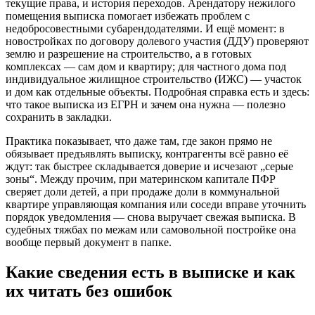
текущие права, и история переходов. Арендатору нежилого
помещения выписка помогает избежать проблем с
недобросовестными субарендодателями. И ещё момент: в
новостройках по договору долевого участия (ДДУ) проверяют
землю и разрешение на строительство, а в готовых
комплексах — сам дом и квартиру; для частного дома под
индивидуальное жилищное строительство (ИЖС) — участок
и дом как отдельные объекты. Подробная справка есть и здесь:
что такое выписка из ЕГРН и зачем она нужна — полезно
сохранить в закладки.
Практика показывает, что даже там, где закон прямо не
обязывает предъявлять выписку, контрагенты всё равно её
ждут: так быстрее складывается доверие и исчезают „серые
зоны“. Между прочим, при материнском капитале ПФР
сверяет доли детей, а при продаже доли в коммунальной
квартире управляющая компания или соседи вправе уточнить
порядок уведомления — снова выручает свежая выписка. В
судебных тяжбах по межам или самовольной постройке она
вообще первый документ в папке.
Какие сведения есть в выписке и как
их читать без ошибок