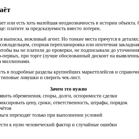
аёт
ает или есть хоть малейшая неоднозначность в истории объекта.
е: платите за предсказуемость вместо лотереи.
я выписка, вежливый агент. Но тонкие места прячутся в деталя
м совладельцем, спорная перепланировка или ипотечная закладн
 чтобы вы не платили до проверки, не подписывали до уточнени
во‑первых, при торге (лучше обоснованный дисконт на выявленны
а миллионами.
нуть в подробные разделы крупнейших маркетплейсов и справоч
типовые ловушки и сверить чек-лист.
Зачем это нужно
вить обременения, споры, долги, оспоримости сделки
иксировать цену, сроки, ответственность, штрафы, порядок
чётов
ньги переходят только при выполнении условий
ести к нулю человеческий фактор и случайные ошибки