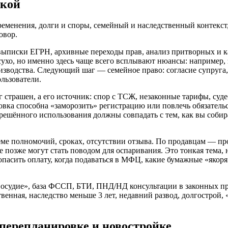
лкой
еменения, долги и споры, семейный и наследственный контекст,
овор.
т выписки ЕГРН, архивные переходы прав, анализ притворных и 
сухо, но именно здесь чаще всего всплывают нюансы: например, 
изводства. Следующий шаг — семейное право: согласие супруга,
ользователи.
 страшен, а его источник: спор с ТСЖ, незаконные тарифы, су
вка способна «заморозить» регистрацию или повлечь обязательс
зрешённого использования должны совпадать с тем, как вы соби
ёме полномочий, сроках, отсутствии отзыва. По продавцам — п
 позже могут стать поводом для оспаривания. Это тонкая тема, н
зопасить оплату, когда подаваться в МФЦ, какие бумажные «якоря
осудие», база ФССП, БТИ, ПНД/НД консультации в законных пр
твенная, наследство меньше 3 лет, недавний развод, долгострой,
 перепланировке и новостройке