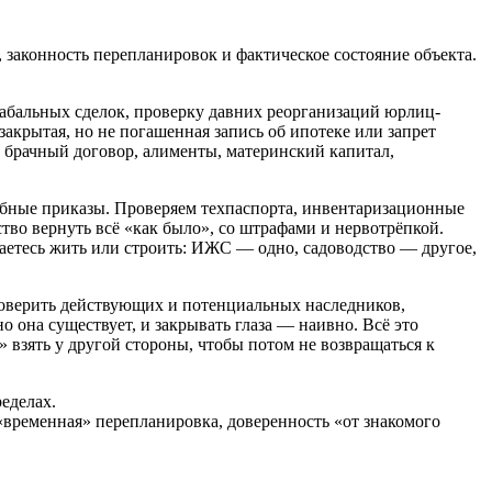
 законность перепланировок и фактическое состояние объекта.
кабальных сделок, проверку давних реорганизаций юрлиц-
закрытая, но не погашенная запись об ипотеке или запрет
 брачный договор, алименты, материнский капитал,
дебные приказы. Проверяем техпаспорта, инвентаризационные
тво вернуть всё «как было», со штрафами и нервотрёпкой.
раетесь жить или строить: ИЖС — одно, садоводство — другое,
роверить действующих и потенциальных наследников,
о она существует, и закрывать глаза — наивно. Всё это
» взять у другой стороны, чтобы потом не возвращаться к
еделах.
 «временная» перепланировка, доверенность «от знакомого