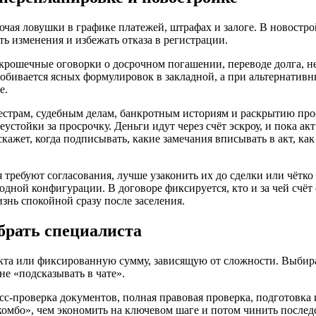
лючая ловушки в графике платежей, штрафах и залоге. В новостр
ть изменения и избежать отказа в регистрации.
 крошечные оговорки о досрочном погашении, переводе долга, н
обивается ясных формулировок в закладной, а при альтернативны
е.
естрам, судебным делам, банкротным историям и раскрытию про
устойки за просрочку. Деньги идут через счёт эскроу, и пока а
ажет, когда подписывать, какие замечания вписывать в акт, ка
требуют согласования, лучше узаконить их до сделки или чётко
ходной конфигурации. В договоре фиксируется, кто и за чей счёт
изнь спокойной сразу после заселения.
брать специалиста
та или фиксированную сумму, зависящую от сложности. Выбират
не «подсказывать в чате».
с‑проверка документов, полная правовая проверка, подготовка и
комбо», чем экономить на ключевом шаге и потом чинить послед