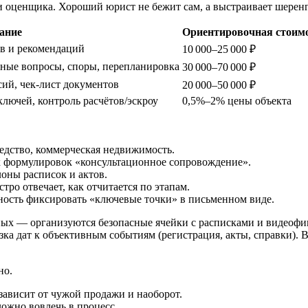
и оценщика. Хороший юрист не бежит сам, а выстраивает шеренг
ание
Ориентировочная стоим
в и рекомендаций
10 000–25 000 ₽
нные вопросы, споры, перепланировка
30 000–70 000 ₽
сий, чек‑лист документов
20 000–50 000 ₽
ключей, контроль расчётов/эскроу
0,5%–2% цены объекта
ледство, коммерческая недвижимость.
ых формулировок «консультационное сопровождение».
оны расписок и актов.
тро отвечает, как отчитается по этапам.
ность фиксировать «ключевые точки» в письменном виде.
ичных — организуются безопасные ячейки с расписками и видеоф
ка дат к объективным событиям (регистрация, акты, справки). Вс
но.
зависит от чужой продажи и наоборот.
ожно вовлечь в процесс.