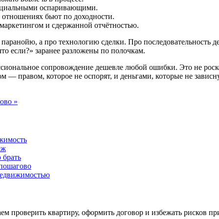
енциальными оспаривающими.
 отношениях бьют по доходности.
 маркетингом и сдержанной отчётностью.
о паранойю, а про технологию сделки. Про последовательность 
«что если?» заранее разложены по полочкам.
ссиональное сопровождение дешевле любой ошибки. Это не роско
 — правом, которое не оспорят, и деньгами, которые не зависну
ово »
ижимость
ёж
 брать
 пошагово
 недвижимостью
м проверить квартиру, оформить договор и избежать рисков пр