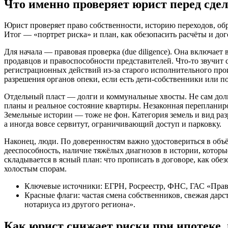
Что именно проверяет юрист перед сде
Юрист проверяет право собственности, историю переходов, обр
Итог — «портрет риска» и план, как обезопасить расчёты и дог
Для начала — правовая проверка (due diligence). Она включае
продавцов и правоспособности представителей. Что‑то звучит 
регистрационных действий из‑за старого исполнительного про
разрешения органов опеки, если есть дети-собственники или п
Отдельный пласт — долги и коммунальные хвосты. Не сам долг
планы и реальное состояние квартиры. Незаконная перепланиро
Земельные истории — тоже не фон. Категория земель и вид ра
а иногда вовсе сервитут, ограничивающий доступ и парковку.
Наконец, люди. По доверенностям важно удостовериться в объ
дееспособность, наличие тяжёлых диагнозов в истории, которые
складывается в ясный план: что прописать в договоре, как обе
холостым спорам.
Ключевые источники: ЕГРН, Росреестр, ФНС, ГАС «Прав
Красные флаги: частая смена собственников, свежая дарс
нотариуса из другого региона».
Как юрист снижает риски при ипотеке,