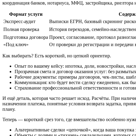
координация банков, нотариуса, МФЦ, застройщика, риелтора 
Формат услуги
Содерж
Экспресс‑аудит
Выписки ЕГРН, базовый скрининг риско
Полная проверка
История переходов, семейно‑наследстве
Подготовка договора
Проект, согласование, протокол разногла
«Под ключ»
От проверки до регистрации и передачи 
Как выбирать? Есть короткий, но цепкий ориентир.
Опыт по вашему кейсу: ипотека, доли, новостройки, нас
Прозрачная смета и договор оказания услуг: без размыт
Рабочие документы: примеры договоров, чек‑листы, шабл
Коммуникация: кто будет вести сделку ежедневно, как быс
Страхование профессиональной ответственности и готов
И ещё деталь, которая часто решает исход. Расчёты. При нал
назначении платежа, понятные условия возврата задатка, привяз
плану.
Теперь — короткий срез того, где вмешательство особенно нуж
Альтернативные сделки «цепочкой», когда ваша покупка 
Объекты с долями и «тихими» совладельцами, которых сл