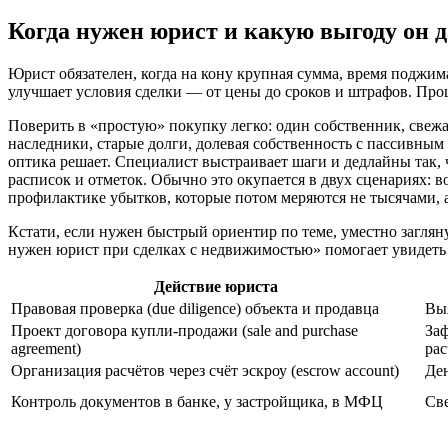
Когда нужен юрист и какую выгоду он д
Юрист обязателен, когда на кону крупная сумма, время поджим
улучшает условия сделки — от цены до сроков и штрафов. Прощ
Поверить в «простую» покупку легко: один собственник, свежа
наследники, старые долги, долевая собственность с пассивны
оптика решает. Специалист выстраивает шаги и дедлайны так,
расписок и отметок. Обычно это окупается в двух сценариях: 
профилактике убытков, которые потом меряются не тысячами, 
Кстати, если нужен быстрый ориентир по теме, уместно загля
нужен юрист при сделках с недвижимостью» помогает увидеть 
Действие юриста
Правовая проверка (due diligence) объекта и продавца
Выя
Проект договора купли‑продажи (sale and purchase
Заф
agreement)
рас
Организация расчётов через счёт эскроу (escrow account)
Де
Контроль документов в банке, у застройщика, в МФЦ
Св