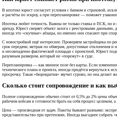
В ипотеке юрист согласует условия с банком и страховой, иск
и расчёты по эскроу, а при перепланировке — поможет узакони
Ипотека любит точность. Важны не только ставка и ПСК, но и
аренду. Юрист сверяет объект залога с реестровыми данными, д
иногда это «скучные» абзацы, но именно они спасают при спор
С новостройкой ещё интереснее. Проверяем застройщика по ре
срок передачи, метраж по обмерам, допустимые отклонения и не
и несовпадение фактической площади с проектной. Юрист подск
разумным размером, который не «порежут» в суде.
Перепланировка — как минное поле без карты. Если изменения 
технического плана и проекта, иногда придётся вернуться к ис
просрочку. Такая «бюрократия» звучит сурово, но она делает ж
Сколько стоит сопровождение и как вы
Полное сопровождение обычно стоит от 0,5% до 2% цены объек
рабочим кейсам и готовности брать на себя процесс целиком, а 
Цена — производная от задач. Пакеты бывают разными: экспрес
представительство при претензиях. Иногда выгоднее собрать «