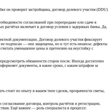
ойке он проверит застройщика, договор долевого участия (DDU)
еобходимости согласований при перепродаже или сдаче в
х расчётах включает в договор условия о задержках банка. Да,
ектной документации. Договор долевого участия фиксирует
кт не подписан — они защищены, но и тут есть нюансы: дефекты
к считать уменьшение цены и претензию на неустойку с
 предусмотреть обязанности сторон после. Иногда достаточно
 оформляет документы, в какие сроки, с каким штрафом за
ь стоит по опыту в вашем типе сделок, прозрачности сметы,
 согласование договора, контроль расчётов и регистрации,
ствия. Ещё важнее — роль специалиста в процессе: