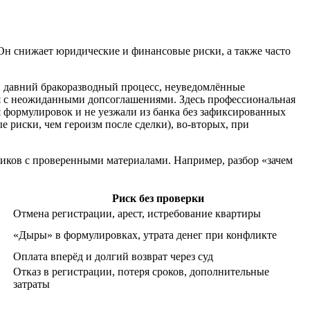
 Он снижает юридические и финансовые риски, а также часто
х: давний бракоразводный процесс, неуведомлённые
ая с неожиданными допсоглашениями. Здесь профессиональная
я формулировок и не уезжали из банка без зафиксированных
е риски, чем героизм после сделки), во‑вторых, при
ников с проверенными материалами. Например, разбор «зачем
Риск без проверки
Отмена регистрации, арест, истребование квартиры
«Дыры» в формулировках, утрата денег при конфликте
Оплата вперёд и долгий возврат через суд
Отказ в регистрации, потеря сроков, дополнительные
затраты